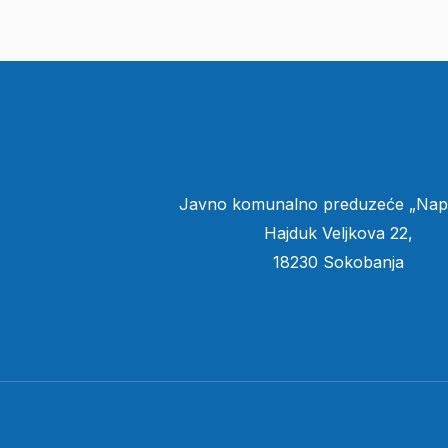
Javno komunalno preduzeće „Nap
Hajduk Veljkova 22,
18230 Sokobanja