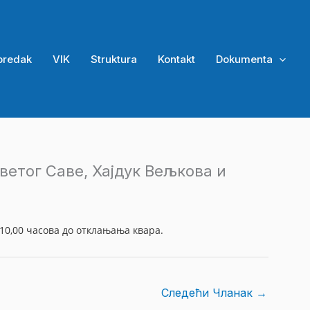
predak
VIK
Struktura
Kontakt
Dokumenta
ветог Саве, Хајдук Вељкова и
 10,00 часова до отклањања квaра.
Следећи Чланак
→