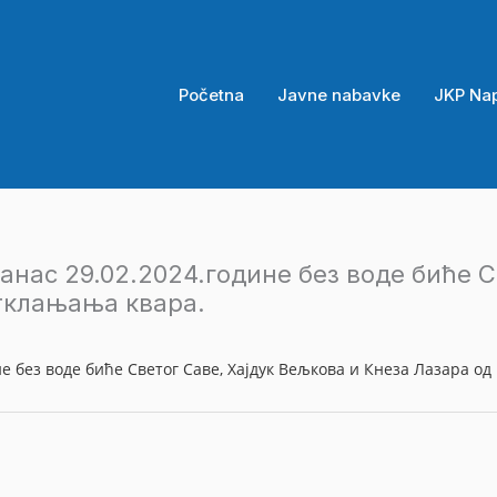
Početna
Javne nabavke
JKP Na
анас 29.02.2024.године без воде биће С
отклањања квaра.
е без воде биће Светог Саве, Хајдук Вељкова и Кнеза Лазара од