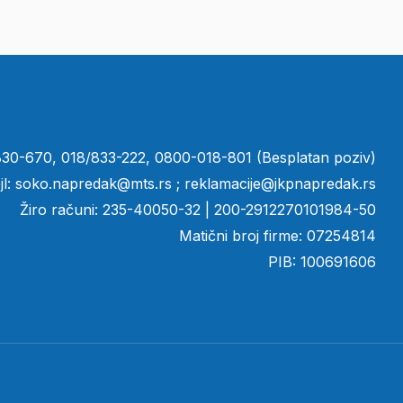
/830-670, 018/833-222, 0800-018-801 (Besplatan poziv)
jl:
soko.napredak@mts.rs
;
reklamacije@jkpnapredak.r
s
Žiro računi: 235-40050-32 | 200-2912270101984-50
Matični broj firme: 07254814
PIB: 100691606