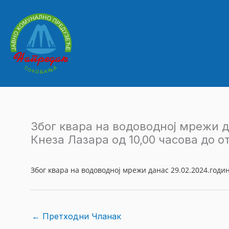
Пређи
на
садржај
Због квара на водоводној мрежи д
Кнеза Лазара од 10,00 часова до 
Због квара на водоводној мрежи данас 29.02.2024.годин
←
Претходни Чланак