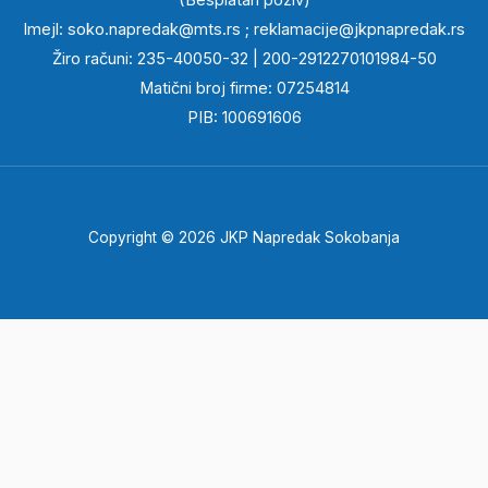
(Besplatan poziv)
Imejl:
soko.napredak@mts.rs
;
reklamacije@jkpnapredak.r
s
Žiro računi: 235-40050-32 | 200-2912270101984-50
Matični broj firme: 07254814
PIB: 100691606
Copyright © 2026 JKP Napredak Sokobanja