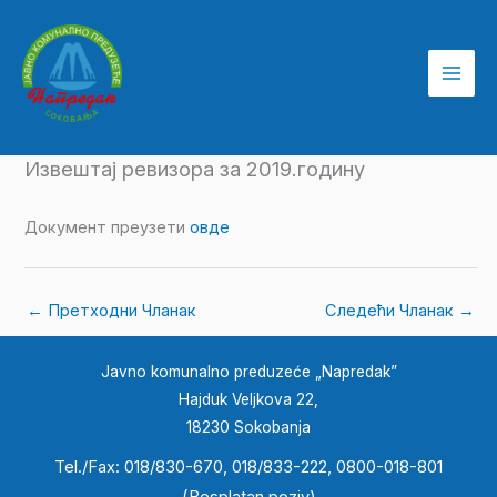
Пређи
на
садржај
Извештај ревизора за 2019.годину
Документ преузети
овде
←
Претходни Чланак
Следећи Чланак
→
Javno komunalno preduzeće „Napredak”
Hajduk Veljkova 22,
18230 Sokobanja
Tel./Fax: 018/830-670, 018/833-222, 0800-018-801