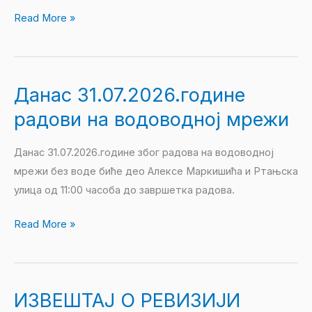
Read More »
Данас 31.07.2026.године
Данас
31.07.2026.године
радови на водоводној мрежи
радови
на
Данас 31.07.2026.године због радова на водоводној
водоводној
мрежи без воде биће део Алексе Маркишића и Ртањска
мрежи
улица од 11:00 часоба до завршетка радова.
Read More »
ИЗВЕШТАЈ О РЕВИЗИЈИ
ИЗВЕШТАЈ