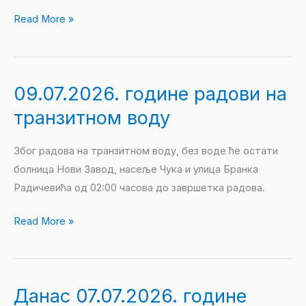
часова.
Read More »
09.07.2026. године радови на
09.07.2026.
године
транзитном воду
радови
на
Због радова на транзитном воду, без воде ће остати
транзитном
болница Нови Завод, насеље Чука и улица Бранка
воду
Радичевића од 02:00 часова до завршетка радова.
Read More »
Данас 07.07.2026. године
Данас