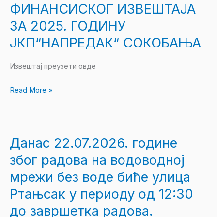
О
ФИНАНСИСКОГ ИЗВЕШТАЈА
РЕВИЗИЈИ
ЗА 2025. ГОДИНУ
ФИНАНСИСКОГ
ЈКП“НАПРЕДАК“ СОКОБАЊА
ИЗВЕШТАЈА
ЗА
Извештај преузети овде
2025.
ГОДИНУ
Read More »
ЈКП“НАПРЕДАК“
СОКОБАЊА
Данас 22.07.2026. године
Данас
22.07.2026.
због радова на водоводној
године
мрежи без воде биће улица
због
Ртањсак у периоду од 12:30
радова
на
до завршетка радова.