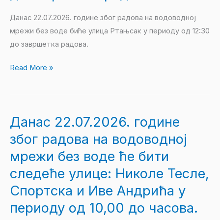
водоводној
мрежи
Данас 22.07.2026. године због радова на водоводној
без
мрежи без воде биће улица Ртањсак у периоду од 12:30
воде
до завршетка радова.
биће
Read More »
улица
Ртањсак
у
периоду
Данас 22.07.2026. године
Данас
од
22.07.2026.
12:30
због радова на водоводној
године
до
мрежи без воде ће бити
због
завршетка
следеће улице: Николе Тесле,
радова
радова.
на
Спортска и Иве Андрића у
водоводној
периоду од 10,00 до часова.
мрежи