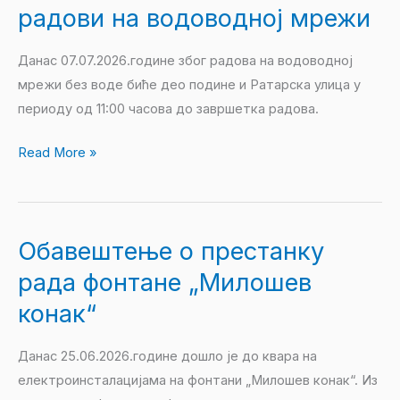
07.07.2026.
радови на водоводној мрежи
године
радови
Данас 07.07.2026.године због радова на водоводној
на
мрежи без воде биће део подине и Ратарска улица у
водоводној
периоду од 11:00 часова до завршетка радова.
мрежи
Read More »
Обавештење о престанку
Обавештење
о
рада фонтане „Милошев
престанку
конак“
рада
фонтане
Данас 25.06.2026.године дошло је до квара на
„Милошев
електроинсталацијама на фонтани „Милошев конак“. Из
конак“