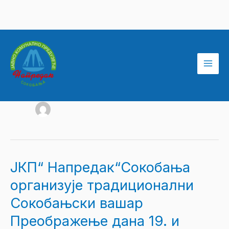
Пређи
на
Reklamacije JKP
садржај
ЈКП“ Напредак“Сокобања
ЈКП“
Напредак“Сокобања
организује традиционални
организује
Сокобањски вашар
традиционални
Преображење дана 19. и
Сокобањски