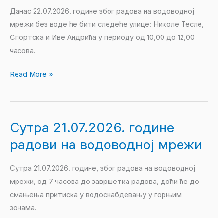
без
Данас 22.07.2026. године због радова на водоводној
воде
мрежи без воде ће бити следеће улице: Николе Тесле,
ће
Спортска и Иве Андрића у периоду од 10,00 до 12,00
бити
часова.
следеће
улице:
Read More »
Николе
Тесле,
Спортска
и
Сутра 21.07.2026. године
Сутра
Иве
21.07.2026.
радови на водоводној мрежи
Андрића
године
у
радови
Сутра 21.07.2026. године, због радова на водоводној
периоду
на
мрежи, од 7 часова до завршетка радова, доћи ће до
од
водоводној
смањења притиска у водоснабдевању у горњим
10,00
мрежи
зонама.
до