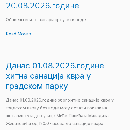
вашар
20.08.2026.године
Преображење
дана
Обавештење о вашари преузети овде
19.
Read More »
и
20.08.2026.године
Данас 01.08.2026.године
Данас
01.08.2026.године
хитна санација квра у
хитна
градском парку
санација
квра
Данас 01.08.2026.године због хитне санације квра у
у
градском парку без воде могу остати локали на
градском
шеталишту и део улице Миће Панића и Миладина
парку
Живановића од 12:00 часова до санације квара.