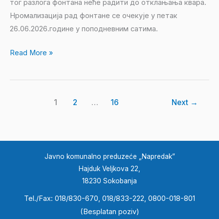
тог разлога фонтана неће радити до отклањања квара.
Нромализација рад фонтане се очекује у петак
26.06.2026.године у поподневним сатима.
Read More »
1
2
…
16
Next
→
Javno komunalno preduzeće „Napredak”
Hajduk Veljkova 22,
18230 Sokobanja
Tel./Fax: 018/830-670, 018/833-222, 0800-018-801
(Besplatan poziv)