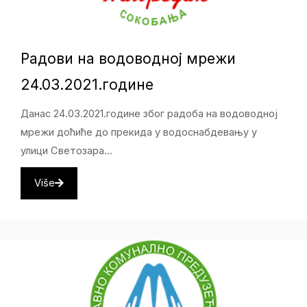
Радови на водоводној мрежи
24.03.2021.године
Данас 24.03.2021.године због радоба на водоводној
мрежи доћиће до прекида у водоснабдевању у
улици Светозара...
Više