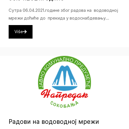
Сутра 06.04.2021.године због радова на водоводној
мрежи доћиће до прекида у водоснабдевању...
Više
Радови на водоводној мрежи