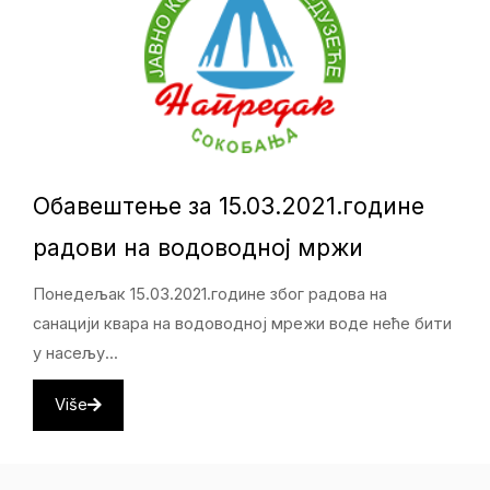
Обавештење за 15.03.2021.године
радови на водоводној мржи
Понедељак 15.03.2021.године због радова на
санацији квара на водоводној мрежи воде неће бити
у насељу...
Više