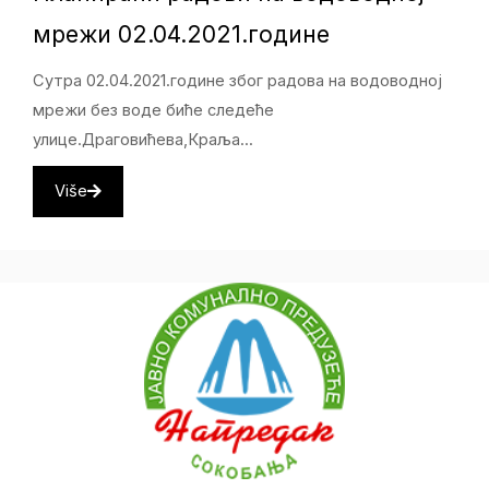
мрежи 02.04.2021.године
Сутра 02.04.2021.године због радова на водоводној
мрежи без воде биће следеће
улице.Драговићева,Краља...
Više