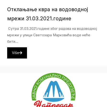
Отклањање квра на водоводној
мрежи 31.03.2021.године
Сутра 31.03.2021.године због радова на водоводној
мрежи у улици Светозара Марковића воде неће
бити...
Više