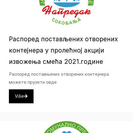
Распоред постављених отворених
контејнера у пролећној акцији
извожења смећа 2021.године
Распоред поставњених отворених контејнера
можете прузети овде
Više