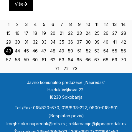
Više
1
2
3
4
5
6
7
8
9
10
11
12
13
14
15
16
17
18
19
20
21
22
23
24
25
26
27
28
29
30
31
32
33
34
35
36
37
38
39
40
41
42
43
44
45
46
47
48
49
50
51
52
53
54
55
56
57
58
59
60
61
62
63
64
65
66
67
68
69
70
71
72
73
Javno komunalno preduzeće „Napredak”
Hajduk Veljkova 22,
18230 Sokobanja
Tel./Fax: 018/830-670, 018/833-222, 0800-018-801
(Besplatan poziv)
Imejl:
soko.napredak@mts.rs
;
reklamacije@jkpnapredak.r
s
Žiro računi: 235-40050-32 | 200-2912270101984-50