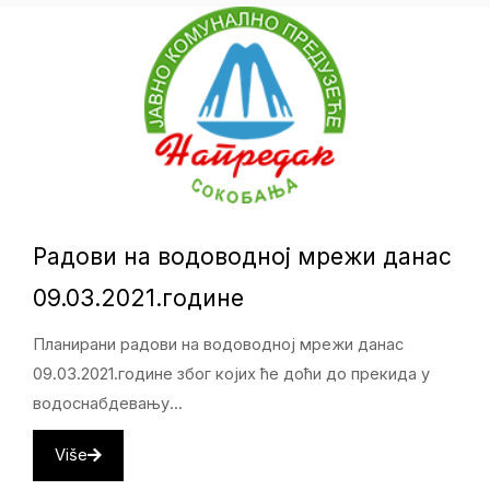
Радови на водоводној мрежи данас
09.03.2021.године
Планирани радови на водоводној мрежи данас
09.03.2021.године због којих ће доћи до прекида у
водоснабдевању...
Više