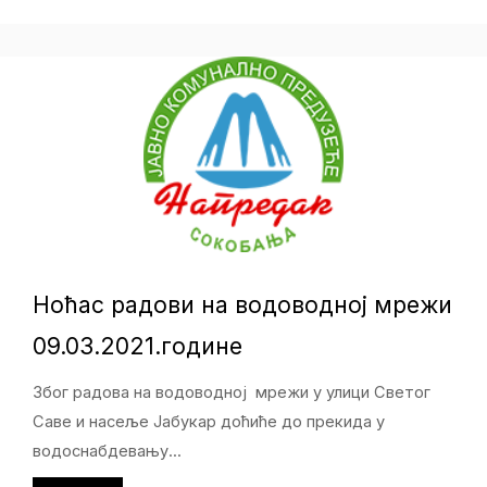
Ноћас радови на водоводној мрежи
09.03.2021.године
Због радова на водоводној мрежи у улици Светог
Саве и насеље Јабукар доћиће до прекида у
водоснабдевању...