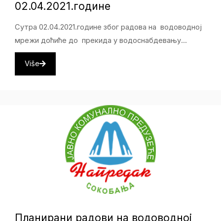
02.04.2021.године
Сутра 02.04.2021.године због радова на водоводној
мрежи доћиће до прекида у водоснабдевању...
Više
Планирани радови на водоводној