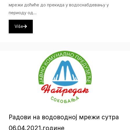
мрежи доћиће до прекида у водоснабдевању у
периоду од...
Više
Радови на водоводној мрежи сутра
06.04.2021.године