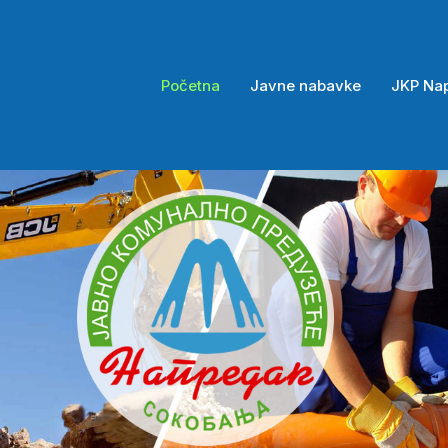
Početna
Javne nabavke
JKP Na