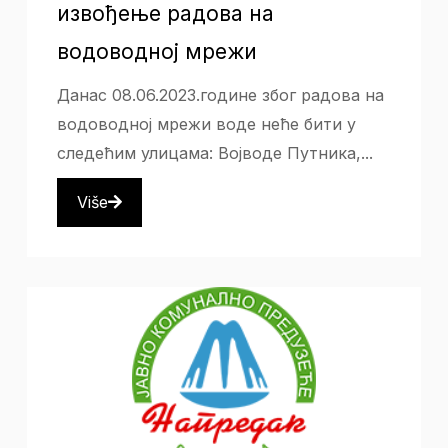
извођење радова на
водоводној мрежи
Данас 08.06.2023.године због радова на
водоводној мрежи воде неће бити у
следећим улицама: Војводе Путника,...
Više