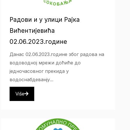
Радови и у улици Рајка
Вићентијевића
02.06.2023.године
Данас 02.06.2023.године због радова на
водоводној мрежи доћиће до
једночасовног прекида у
водоснабдеванју...
Više