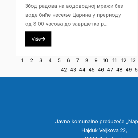
Збод радова на водоводној мрежи без
воде биће насеље Царина у прериоду
од 8,00 часова до завршетка р...
Više
1
2
3
4
5
6
7
8
9
10
11
12
13
42
43
44
45
46
47
48
49
5
Javno komunalno preduzeće „Nap
Hajduk Veljkova 22,