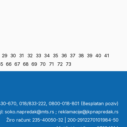
29
30
31
32
33
34
35
36
37
38
39
40
41
65
66
67
68
69
70
71
72
73
/830-670, 018/833-222, 0800-018-801 (Besplatan poziv)
jl:
soko.napredak@mts.rs
;
reklamacije@jkpnapredak.r
s
Žiro računi: 235-40050-32 | 200-2912270101984-50