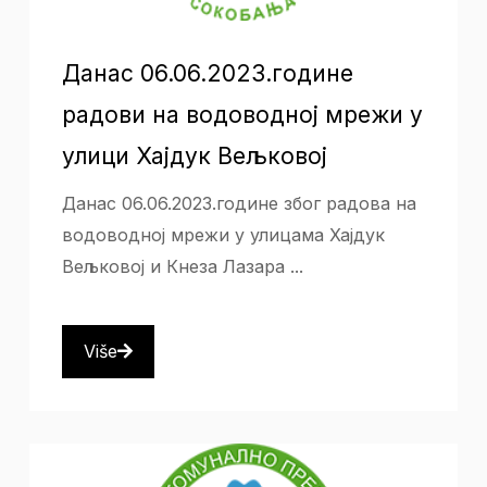
Данас 06.06.2023.године
радови на водоводној мрежи у
улици Хајдук Вељковој
Данас 06.06.2023.године због радова на
водоводној мрежи у улицама Хајдук
Вељковој и Кнеза Лазара ...
Više