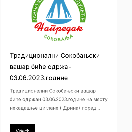
Традиционални Сокобањски
вашар биће одржан
03.06.2023.године
Традиционални Сокобањски вашар
биће одржан 03.06.2023.године на месту
некадашње циглане ( Дрина) поред...
Više