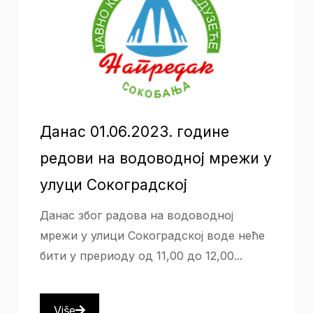
Данас 01.06.2023. године
редови на водоводној мрежи у
улуци Сокоградској
Данас због радова на водоводној
мрежи у улици Сокоградској воде неће
бити у прериоду од 11,00 до 12,00...
Više