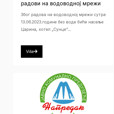
радови на водоводној мрежи
Због радова на водоводној мрежи сутра
13.06.2023.године без воде биће насеље
Царина, хотел „Сунце“...
Više