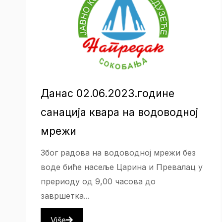
Данас 02.06.2023.године
санација квара на водоводној
мрежи
Због радова на водоводној мрежи без
воде биће насеље Царина и Превалац у
прериоду од 9,00 часова до
завршетка...
Više