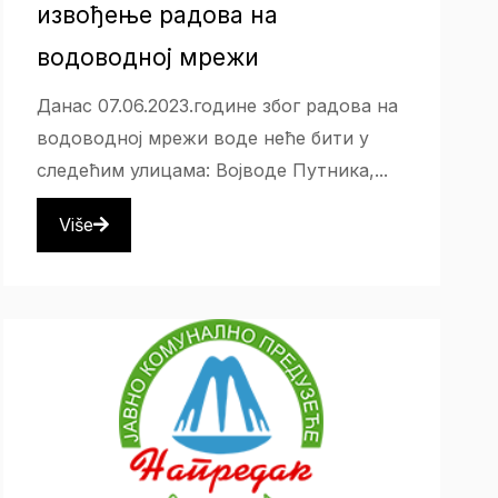
извођење радова на
водоводној мрежи
Данас 07.06.2023.године због радова на
водоводној мрежи воде неће бити у
следећим улицама: Војводе Путника,...
Više