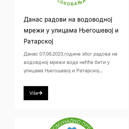
Данас радови на водоводној
мрежи у улицама Његошевој и
Ратарској
Данас 07.06.2023.године због радова на
водовдној мрежи воде нећће бити у
улицама Његошевој и Ратарској...
Više