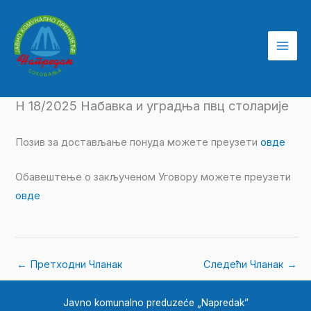
Пређи
на
садржај
Н 18/2025 Набавка и уградња пвц столарије
Позив за достављање понуда можете преузети
овде
Обавештење о закљученом Уговору можете преузети
овде
←
Претходни Чланак
Следећи Чланак
→
Javno komunalno preduzeće „Napredak”