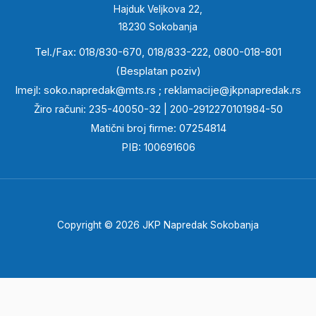
Hajduk Veljkova 22,
18230 Sokobanja
Tel./Fax: 018/830-670, 018/833-222, 0800-018-801
(Besplatan poziv)
Imejl:
soko.napredak@mts.rs
;
reklamacije@jkpnapredak.r
s
Žiro računi: 235-40050-32 | 200-2912270101984-50
Matični broj firme: 07254814
PIB: 100691606
Copyright © 2026 JKP Napredak Sokobanja